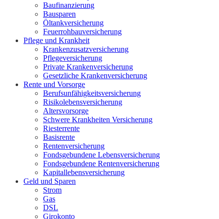
Baufinanzierung
Bausparen
Öltankversicherung
Feuerrohbauversicherung
Pflege und Krankheit
Krankenzusatzversicherung
Pflegeversicherung
Private Krankenversicherung
Gesetzliche Krankenversicherung
Rente und Vorsorge
Berufs­unfähigkeitsversicherung
Risikolebensversicherung
Altersvorsorge
Schwere Krankheiten Versicherung
Riesterrente
Basisrente
Rentenversicherung
Fondsgebundene Lebensversicherung
Fondsgebundene Rentenversicherung
Kapitallebensversicherung
Geld und Sparen
Strom
Gas
DSL
Girokonto