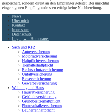
gespeichert, sondern direkt an den Empfänger geleitet. Bei unrichtig
eingetragenen Empfängeradressen erfolgt keine Nachbereitung.
News
Über mich
Kontakt
Impressum
Datenschutz
Login
twin Homepages
Sach und KFZ
Autoversicherung
Motorradversicherung
Haftpflichtversicherung
Tierhalterhaftpflicht
Rechtsschutzversicherung
Unfallversicherung
Reiseversicherung
Gewerbeversicherung
Wohnung und Haus
Hausratversicherung
Gebäudeversicherung
Grundbesitzerhaftpflicht
Photovoltaikversicherung
Bauherrenhaftpflicht