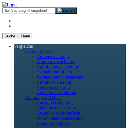
Suche
Menü
Vergleiche
Sach und KFZ
Autoversicherung
Motorradversicherung
Haftpflichtversicherung
Tierhalterhaftpflicht
Rechtsschutzversicherung
Unfallversicherung
Reiseversicherung
Gewerbeversicherung
Wohnung und Haus
Hausratversicherung
Gebäudeversicherung
Grundbesitzerhaftpflicht
Photovoltaikversicherung
Bauherrenhaftpflicht