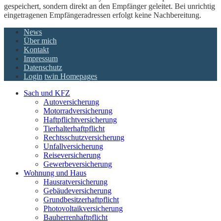
gespeichert, sondern direkt an den Empfänger geleitet. Bei unrichtig
eingetragenen Empfängeradressen erfolgt keine Nachbereitung.
News
Über mich
Kontakt
Impressum
Datenschutz
Login
twin Homepages
Sach und KFZ
Autoversicherung
Motorradversicherung
Haftpflichtversicherung
Tierhalterhaftpflicht
Rechtsschutzversicherung
Unfallversicherung
Reiseversicherung
Gewerbeversicherung
Wohnung und Haus
Hausratversicherung
Gebäudeversicherung
Grundbesitzerhaftpflicht
Photovoltaikversicherung
Bauherrenhaftpflicht