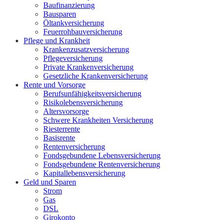
Baufinanzierung
Bausparen
Öltankversicherung
Feuerrohbauversicherung
Pflege und Krankheit
Krankenzusatzversicherung
Pflegeversicherung
Private Krankenversicherung
Gesetzliche Krankenversicherung
Rente und Vorsorge
Berufs­unfähigkeitsversicherung
Risikolebensversicherung
Altersvorsorge
Schwere Krankheiten Versicherung
Riesterrente
Basisrente
Rentenversicherung
Fondsgebundene Lebensversicherung
Fondsgebundene Rentenversicherung
Kapitallebensversicherung
Geld und Sparen
Strom
Gas
DSL
Girokonto