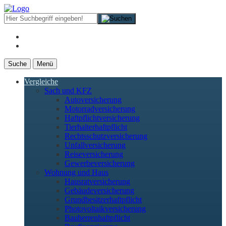
Suche
Menü
Vergleiche
Sach und KFZ
Autoversicherung
Motorradversicherung
Haftpflichtversicherung
Tierhalterhaftpflicht
Rechtsschutzversicherung
Unfallversicherung
Reiseversicherung
Gewerbeversicherung
Wohnung und Haus
Hausratversicherung
Gebäudeversicherung
Grundbesitzerhaftpflicht
Photovoltaikversicherung
Bauherrenhaftpflicht