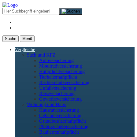
Suche
Menü
Vergleiche
Sach und KFZ
Autoversicherung
Motorradversicherung
Haftpflichtversicherung
Tierhalterhaftpflicht
Rechtsschutzversicherung
Unfallversicherung
Reiseversicherung
Gewerbeversicherung
Wohnung und Haus
Hausratversicherung
Gebäudeversicherung
Grundbesitzerhaftpflicht
Photovoltaikversicherung
Bauherrenhaftpflicht