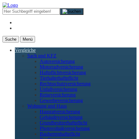
Suche
Menü
Vergleiche
Sach und KFZ
Autoversicherung
Motorradversicherung
Haftpflichtversicherung
Tierhalterhaftpflicht
Rechtsschutzversicherung
Unfallversicherung
Reiseversicherung
Gewerbeversicherung
Wohnung und Haus
Hausratversicherung
Gebäudeversicherung
Grundbesitzerhaftpflicht
Photovoltaikversicherung
Bauherrenhaftpflicht