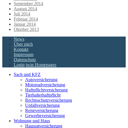
September 2014
August 2014
Juli 2014
Februar 2014
Januar 2014
Oktober 2013
News
Über mich
Kontakt
Impressum
Datenschutz
Login
twin Homepages
Sach und KFZ
Autoversicherung
Motorradversicherung
Haftpflichtversicherung
Tierhalterhaftpflicht
Rechtsschutzversicherung
Unfallversicherung
Reiseversicherung
Gewerbeversicherung
Wohnung und Haus
Hausratversicherung