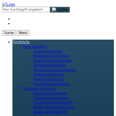
Suche
Menü
Vergleiche
Sach und KFZ
Autoversicherung
Motorradversicherung
Haftpflichtversicherung
Tierhalterhaftpflicht
Rechtsschutzversicherung
Unfallversicherung
Reiseversicherung
Gewerbeversicherung
Wohnung und Haus
Hausratversicherung
Gebäudeversicherung
Grundbesitzerhaftpflicht
Photovoltaikversicherung
Bauherrenhaftpflicht