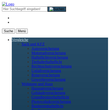
Suche
Menü
Vergleiche
Sach und KFZ
Autoversicherung
Motorradversicherung
Haftpflichtversicherung
Tierhalterhaftpflicht
Rechtsschutzversicherung
Unfallversicherung
Reiseversicherung
Gewerbeversicherung
Wohnung und Haus
Hausratversicherung
Gebäudeversicherung
Grundbesitzerhaftpflicht
Photovoltaikversicherung
Bauherrenhaftpflicht