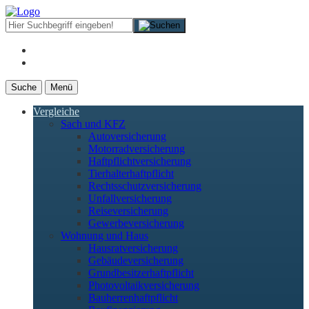
Suche
Menü
Vergleiche
Sach und KFZ
Autoversicherung
Motorradversicherung
Haftpflichtversicherung
Tierhalterhaftpflicht
Rechtsschutzversicherung
Unfallversicherung
Reiseversicherung
Gewerbeversicherung
Wohnung und Haus
Hausratversicherung
Gebäudeversicherung
Grundbesitzerhaftpflicht
Photovoltaikversicherung
Bauherrenhaftpflicht