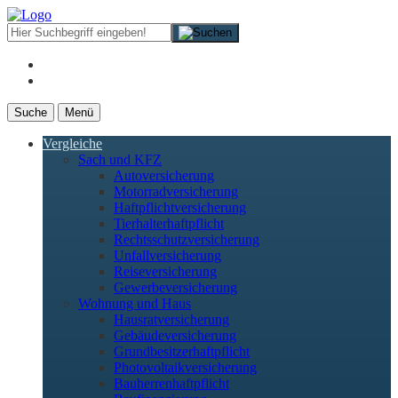
Suche
Menü
Vergleiche
Sach und KFZ
Autoversicherung
Motorradversicherung
Haftpflichtversicherung
Tierhalterhaftpflicht
Rechtsschutzversicherung
Unfallversicherung
Reiseversicherung
Gewerbeversicherung
Wohnung und Haus
Hausratversicherung
Gebäudeversicherung
Grundbesitzerhaftpflicht
Photovoltaikversicherung
Bauherrenhaftpflicht