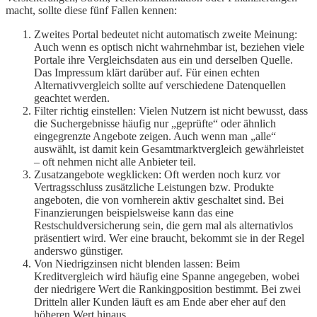
macht, sollte diese fünf Fallen kennen:
Zweites Portal bedeutet nicht automatisch zweite Meinung:
Auch wenn es optisch nicht wahrnehmbar ist, beziehen viele
Portale ihre Vergleichsdaten aus ein und derselben Quelle.
Das Impressum klärt darüber auf. Für einen echten
Alternativvergleich sollte auf verschiedene Datenquellen
geachtet werden.
Filter richtig einstellen: Vielen Nutzern ist nicht bewusst, dass
die Suchergebnisse häufig nur „geprüfte“ oder ähnlich
eingegrenzte Angebote zeigen. Auch wenn man „alle“
auswählt, ist damit kein Gesamtmarktvergleich gewährleistet
– oft nehmen nicht alle Anbieter teil.
Zusatzangebote wegklicken: Oft werden noch kurz vor
Vertragsschluss zusätzliche Leistungen bzw. Produkte
angeboten, die von vornherein aktiv geschaltet sind. Bei
Finanzierungen beispielsweise kann das eine
Restschuldversicherung sein, die gern mal als alternativlos
präsentiert wird. Wer eine braucht, bekommt sie in der Regel
anderswo günstiger.
Von Niedrigzinsen nicht blenden lassen: Beim
Kreditvergleich wird häufig eine Spanne angegeben, wobei
der niedrigere Wert die Rankingposition bestimmt. Bei zwei
Dritteln aller Kunden läuft es am Ende aber eher auf den
höheren Wert hinaus.