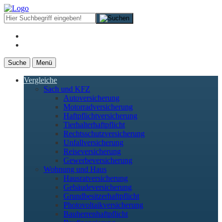
Suche
Menü
Vergleiche
Sach und KFZ
Autoversicherung
Motorradversicherung
Haftpflichtversicherung
Tierhalterhaftpflicht
Rechtsschutzversicherung
Unfallversicherung
Reiseversicherung
Gewerbeversicherung
Wohnung und Haus
Hausratversicherung
Gebäudeversicherung
Grundbesitzerhaftpflicht
Photovoltaikversicherung
Bauherrenhaftpflicht