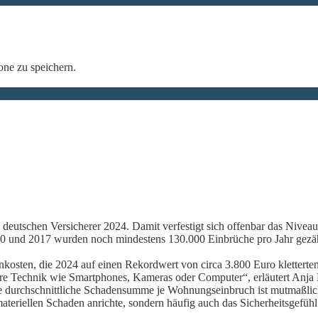
ne zu speichern.
utschen Versicherer 2024. Damit verfestigt sich offenbar das Niveau,
0 und 2017 wurden noch mindestens 130.000 Einbrüche pro Jahr gezählt
enkosten, die 2024 auf einen Rekordwert von circa 3.800 Euro klettert
teure Technik wie Smartphones, Kameras oder Computer“, erläutert Anja
e durchschnittliche Schadensumme je Wohnungseinbruch ist mutmaßli
teriellen Schaden anrichte, sondern häufig auch das Sicherheitsgefühl