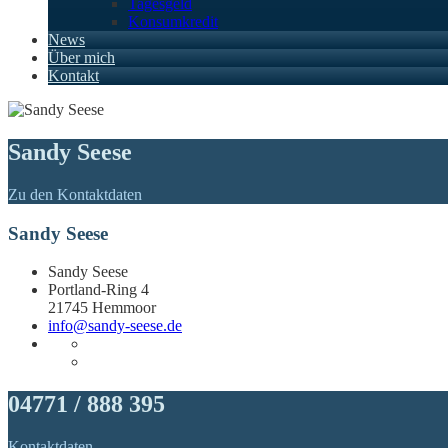
Tagesgeld
Konsumkredit
News
Über mich
Kontakt
Sandy Seese
Zu den Kontaktdaten
Sandy Seese
Sandy Seese
Portland-Ring 4
21745 Hemmoor
info@sandy-seese.de
04771 / 888 395
Kontaktdaten