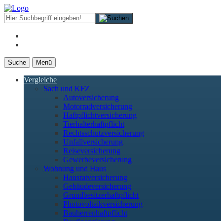
Suche
Menü
Vergleiche
Sach und KFZ
Autoversicherung
Motorradversicherung
Haftpflichtversicherung
Tierhalterhaftpflicht
Rechtsschutzversicherung
Unfallversicherung
Reiseversicherung
Gewerbeversicherung
Wohnung und Haus
Hausratversicherung
Gebäudeversicherung
Grundbesitzerhaftpflicht
Photovoltaikversicherung
Bauherrenhaftpflicht