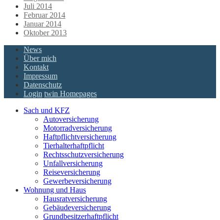
Juli 2014
Februar 2014
Januar 2014
Oktober 2013
News
Über mich
Kontakt
Impressum
Datenschutz
Login
twin Homepages
Sach und KFZ
Autoversicherung
Motorradversicherung
Haftpflichtversicherung
Tierhalterhaftpflicht
Rechtsschutzversicherung
Unfallversicherung
Reiseversicherung
Gewerbeversicherung
Wohnung und Haus
Hausratversicherung
Gebäudeversicherung
Grundbesitzerhaftpflicht