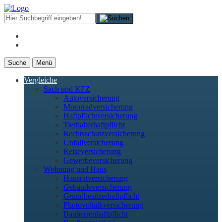
Suche
Menü
Vergleiche
Sach und KFZ
Autoversicherung
Motorradversicherung
Haftpflichtversicherung
Tierhalterhaftpflicht
Rechtsschutzversicherung
Unfallversicherung
Reiseversicherung
Gewerbeversicherung
Wohnung und Haus
Hausratversicherung
Gebäudeversicherung
Grundbesitzerhaftpflicht
Photovoltaikversicherung
Bauherrenhaftpflicht