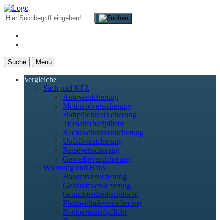
Suche
Menü
Vergleiche
Sach und KFZ
Autoversicherung
Motorradversicherung
Haftpflichtversicherung
Tierhalterhaftpflicht
Rechtsschutzversicherung
Unfallversicherung
Reiseversicherung
Gewerbeversicherung
Wohnung und Haus
Hausratversicherung
Gebäudeversicherung
Grundbesitzerhaftpflicht
Photovoltaikversicherung
Bauherrenhaftpflicht