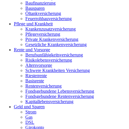
Baufinanzierung
Bausparen
Öltankversicherung
Feuerrohbauversicherung
Pflege und Krankheit
Krankenzusatzversicherung
Pflegeversicherung
Private Krankenversicherung
Gesetzliche Krankenversicherung
Rente und Vorsorge
Berufs­unfähigkeitsversicherung
Risikolebensversicherung
Altersvorsorge
Schwere Krankheiten Versicherung
Riesterrente
Basisrente
Rentenversicherung
Fondsgebundene Lebensversicherung
Fondsgebundene Rentenversicherung
Kapitallebensversicherung
Geld und Sparen
Strom
Gas
DSL
Girokonto