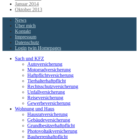
Januar 2014
Oktober 2013
News
Über mich
Kontakt
Impressum
Datenschutz
Login
twin Homepages
Sach und KFZ
Autoversicherung
Motorradversicherung
Haftpflichtversicherung
Tierhalterhaftpflicht
Rechtsschutzversicherung
Unfallversicherung
Reiseversicherung
Gewerbeversicherung
Wohnung und Haus
Hausratversicherung
Gebäudeversicherung
Grundbesitzerhaftpflicht
Photovoltaikversicherung
Bauherrenhaftpflicht