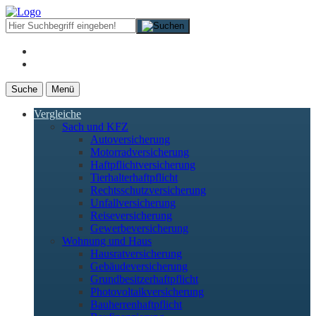
Suche
Menü
Vergleiche
Sach und KFZ
Autoversicherung
Motorradversicherung
Haftpflichtversicherung
Tierhalterhaftpflicht
Rechtsschutzversicherung
Unfallversicherung
Reiseversicherung
Gewerbeversicherung
Wohnung und Haus
Hausratversicherung
Gebäudeversicherung
Grundbesitzerhaftpflicht
Photovoltaikversicherung
Bauherrenhaftpflicht