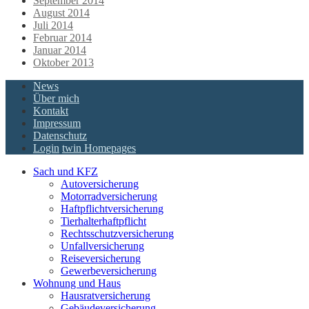
September 2014
August 2014
Juli 2014
Februar 2014
Januar 2014
Oktober 2013
News
Über mich
Kontakt
Impressum
Datenschutz
Login
twin Homepages
Sach und KFZ
Autoversicherung
Motorradversicherung
Haftpflichtversicherung
Tierhalterhaftpflicht
Rechtsschutzversicherung
Unfallversicherung
Reiseversicherung
Gewerbeversicherung
Wohnung und Haus
Hausratversicherung
Gebäudeversicherung