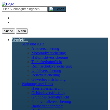
Suche
Menü
Vergleiche
Sach und KFZ
Autoversicherung
Motorradversicherung
Haftpflichtversicherung
Tierhalterhaftpflicht
Rechtsschutzversicherung
Unfallversicherung
Reiseversicherung
Gewerbeversicherung
Wohnung und Haus
Hausratversicherung
Gebäudeversicherung
Grundbesitzerhaftpflicht
Photovoltaikversicherung
Bauherrenhaftpflicht