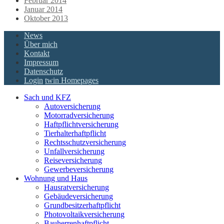
Februar 2014
Januar 2014
Oktober 2013
News
Über mich
Kontakt
Impressum
Datenschutz
Login
twin Homepages
Sach und KFZ
Autoversicherung
Motorradversicherung
Haftpflichtversicherung
Tierhalterhaftpflicht
Rechtsschutzversicherung
Unfallversicherung
Reiseversicherung
Gewerbeversicherung
Wohnung und Haus
Hausratversicherung
Gebäudeversicherung
Grundbesitzerhaftpflicht
Photovoltaikversicherung
Bauherrenhaftpflicht