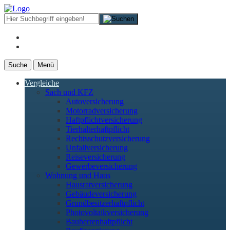
Suche
Menü
Vergleiche
Sach und KFZ
Autoversicherung
Motorradversicherung
Haftpflichtversicherung
Tierhalterhaftpflicht
Rechtsschutzversicherung
Unfallversicherung
Reiseversicherung
Gewerbeversicherung
Wohnung und Haus
Hausratversicherung
Gebäudeversicherung
Grundbesitzerhaftpflicht
Photovoltaikversicherung
Bauherrenhaftpflicht