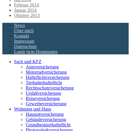
Februar 2014
Januar 2014
Oktober 2013
News
Über mich
Kontakt
Impressum
Datenschutz
Login
twin Homepages
Sach und KFZ
Autoversicherung
Motorradversicherung
Haftpflichtversicherung
Tierhalterhaftpflicht
Rechtsschutzversicherung
Unfallversicherung
Reiseversicherung
Gewerbeversicherung
Wohnung und Haus
Hausratversicherung
Gebäudeversicherung
Grundbesitzerhaftpflicht
Photovoltaikversicherung