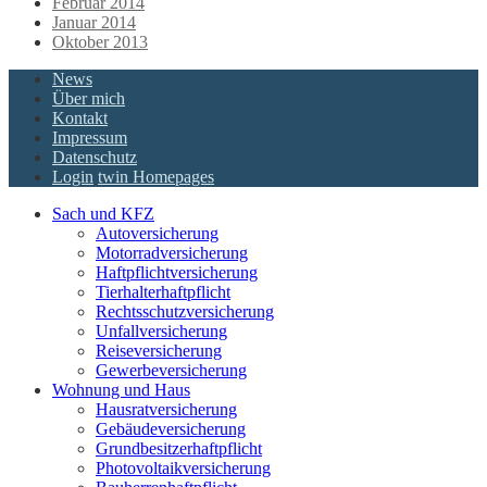
Februar 2014
Januar 2014
Oktober 2013
News
Über mich
Kontakt
Impressum
Datenschutz
Login
twin Homepages
Sach und KFZ
Autoversicherung
Motorradversicherung
Haftpflichtversicherung
Tierhalterhaftpflicht
Rechtsschutzversicherung
Unfallversicherung
Reiseversicherung
Gewerbeversicherung
Wohnung und Haus
Hausratversicherung
Gebäudeversicherung
Grundbesitzerhaftpflicht
Photovoltaikversicherung