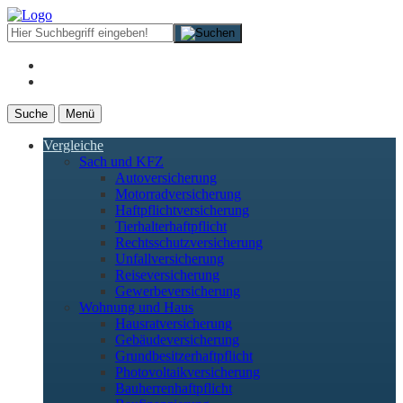
Suche
Menü
Vergleiche
Sach und KFZ
Autoversicherung
Motorradversicherung
Haftpflichtversicherung
Tierhalterhaftpflicht
Rechtsschutzversicherung
Unfallversicherung
Reiseversicherung
Gewerbeversicherung
Wohnung und Haus
Hausratversicherung
Gebäudeversicherung
Grundbesitzerhaftpflicht
Photovoltaikversicherung
Bauherrenhaftpflicht