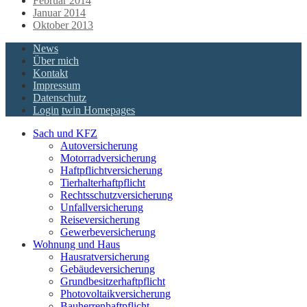
Februar 2014
Januar 2014
Oktober 2013
News
Über mich
Kontakt
Impressum
Datenschutz
Login
twin Homepages
Sach und KFZ
Autoversicherung
Motorradversicherung
Haftpflichtversicherung
Tierhalterhaftpflicht
Rechtsschutzversicherung
Unfallversicherung
Reiseversicherung
Gewerbeversicherung
Wohnung und Haus
Hausratversicherung
Gebäudeversicherung
Grundbesitzerhaftpflicht
Photovoltaikversicherung
Bauherrenhaftpflicht