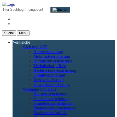
Suche
Menü
Vergleiche
Sach und KFZ
Autoversicherung
Motorradversicherung
Haftpflichtversicherung
Tierhalterhaftpflicht
Rechtsschutzversicherung
Unfallversicherung
Reiseversicherung
Gewerbeversicherung
Wohnung und Haus
Hausratversicherung
Gebäudeversicherung
Grundbesitzerhaftpflicht
Photovoltaikversicherung
Bauherrenhaftpflicht