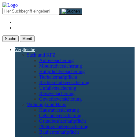
Suche
Menü
Vergleiche
Sach und KFZ
Autoversicherung
Motorradversicherung
Haftpflichtversicherung
Tierhalterhaftpflicht
Rechtsschutzversicherung
Unfallversicherung
Reiseversicherung
Gewerbeversicherung
Wohnung und Haus
Hausratversicherung
Gebäudeversicherung
Grundbesitzerhaftpflicht
Photovoltaikversicherung
Bauherrenhaftpflicht