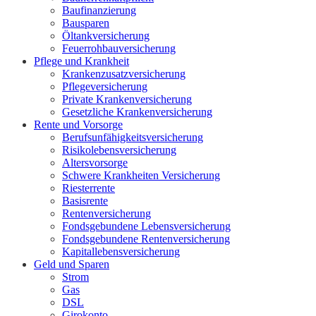
Baufinanzierung
Bausparen
Öltankversicherung
Feuerrohbauversicherung
Pflege und Krankheit
Krankenzusatzversicherung
Pflegeversicherung
Private Krankenversicherung
Gesetzliche Krankenversicherung
Rente und Vorsorge
Berufs­unfähigkeitsversicherung
Risikolebensversicherung
Altersvorsorge
Schwere Krankheiten Versicherung
Riesterrente
Basisrente
Rentenversicherung
Fondsgebundene Lebensversicherung
Fondsgebundene Rentenversicherung
Kapitallebensversicherung
Geld und Sparen
Strom
Gas
DSL
Girokonto