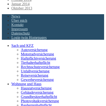
Januar 2014
Oktober 2013
News
Über mich
Kontakt
Impressum
Datenschutz
Login
twin Homepages
Sach und KFZ
Autoversicherung
Motorradversicherung
Haftpflichtversicherung
Tierhalterhaftpflicht
Rechtsschutzversicherung
Unfallversicherung
Reiseversicherung
Gewerbeversicherung
Wohnung und Haus
Hausratversicherung
Gebäudeversicherung
Grundbesitzerhaftpflicht
Photovoltaikversicherung
Bauherrenhaftpflicht