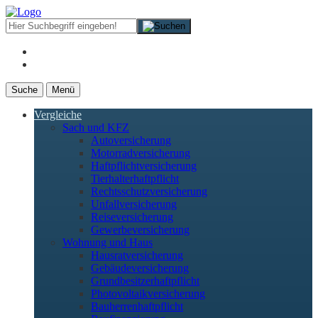
Suche
Menü
Vergleiche
Sach und KFZ
Autoversicherung
Motorradversicherung
Haftpflichtversicherung
Tierhalterhaftpflicht
Rechtsschutzversicherung
Unfallversicherung
Reiseversicherung
Gewerbeversicherung
Wohnung und Haus
Hausratversicherung
Gebäudeversicherung
Grundbesitzerhaftpflicht
Photovoltaikversicherung
Bauherrenhaftpflicht