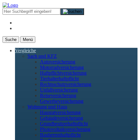
Suche
Menü
Vergleiche
Sach und KFZ
Autoversicherung
Motorradversicherung
Haftpflichtversicherung
Tierhalterhaftpflicht
Rechtsschutzversicherung
Unfallversicherung
Reiseversicherung
Gewerbeversicherung
Wohnung und Haus
Hausratversicherung
Gebäudeversicherung
Grundbesitzerhaftpflicht
Photovoltaikversicherung
Bauherrenhaftpflicht