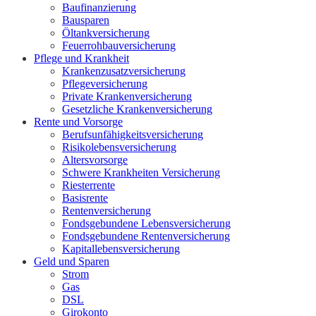
Baufinanzierung
Bausparen
Öltankversicherung
Feuerrohbauversicherung
Pflege und Krankheit
Krankenzusatzversicherung
Pflegeversicherung
Private Krankenversicherung
Gesetzliche Krankenversicherung
Rente und Vorsorge
Berufs­unfähigkeitsversicherung
Risikolebensversicherung
Altersvorsorge
Schwere Krankheiten Versicherung
Riesterrente
Basisrente
Rentenversicherung
Fondsgebundene Lebensversicherung
Fondsgebundene Rentenversicherung
Kapitallebensversicherung
Geld und Sparen
Strom
Gas
DSL
Girokonto