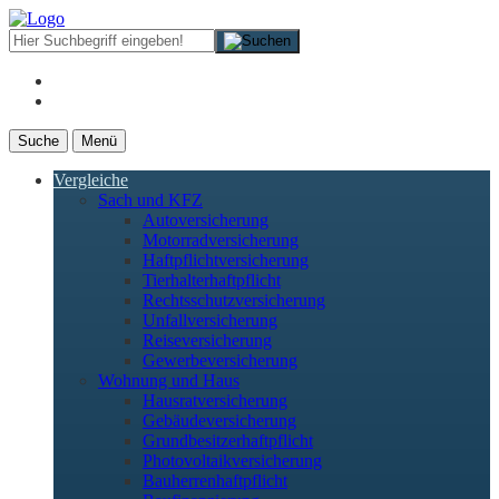
Suche
Menü
Vergleiche
Sach und KFZ
Autoversicherung
Motorradversicherung
Haftpflichtversicherung
Tierhalterhaftpflicht
Rechtsschutzversicherung
Unfallversicherung
Reiseversicherung
Gewerbeversicherung
Wohnung und Haus
Hausratversicherung
Gebäudeversicherung
Grundbesitzerhaftpflicht
Photovoltaikversicherung
Bauherrenhaftpflicht