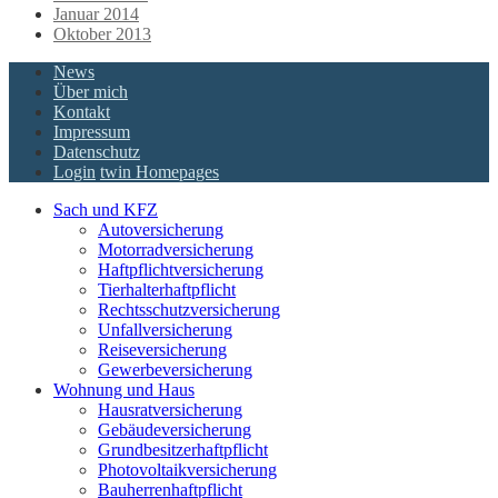
Januar 2014
Oktober 2013
News
Über mich
Kontakt
Impressum
Datenschutz
Login
twin Homepages
Sach und KFZ
Autoversicherung
Motorradversicherung
Haftpflichtversicherung
Tierhalterhaftpflicht
Rechtsschutzversicherung
Unfallversicherung
Reiseversicherung
Gewerbeversicherung
Wohnung und Haus
Hausratversicherung
Gebäudeversicherung
Grundbesitzerhaftpflicht
Photovoltaikversicherung
Bauherrenhaftpflicht