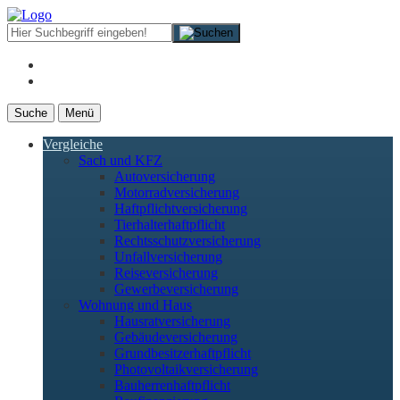
Suche
Menü
Vergleiche
Sach und KFZ
Autoversicherung
Motorradversicherung
Haftpflichtversicherung
Tierhalterhaftpflicht
Rechtsschutzversicherung
Unfallversicherung
Reiseversicherung
Gewerbeversicherung
Wohnung und Haus
Hausratversicherung
Gebäudeversicherung
Grundbesitzerhaftpflicht
Photovoltaikversicherung
Bauherrenhaftpflicht