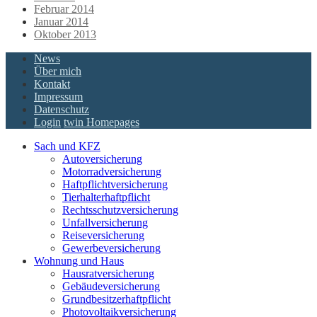
Februar 2014
Januar 2014
Oktober 2013
News
Über mich
Kontakt
Impressum
Datenschutz
Login
twin Homepages
Sach und KFZ
Autoversicherung
Motorradversicherung
Haftpflichtversicherung
Tierhalterhaftpflicht
Rechtsschutzversicherung
Unfallversicherung
Reiseversicherung
Gewerbeversicherung
Wohnung und Haus
Hausratversicherung
Gebäudeversicherung
Grundbesitzerhaftpflicht
Photovoltaikversicherung