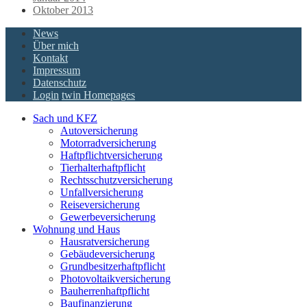
Oktober 2013
News
Über mich
Kontakt
Impressum
Datenschutz
Login
twin Homepages
Sach und KFZ
Autoversicherung
Motorradversicherung
Haftpflichtversicherung
Tierhalterhaftpflicht
Rechtsschutzversicherung
Unfallversicherung
Reiseversicherung
Gewerbeversicherung
Wohnung und Haus
Hausratversicherung
Gebäudeversicherung
Grundbesitzerhaftpflicht
Photovoltaikversicherung
Bauherrenhaftpflicht
Baufinanzierung