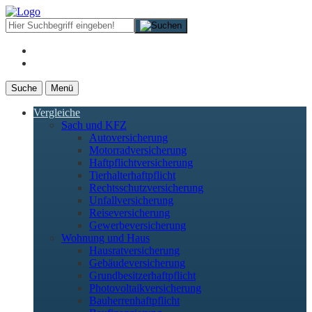
Suche
Menü
Vergleiche
Sach und KFZ
Autoversicherung
Motorradversicherung
Haftpflichtversicherung
Tierhalterhaftpflicht
Rechtsschutzversicherung
Unfallversicherung
Reiseversicherung
Gewerbeversicherung
Wohnung und Haus
Hausratversicherung
Gebäudeversicherung
Grundbesitzerhaftpflicht
Photovoltaikversicherung
Bauherrenhaftpflicht