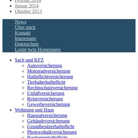
Februar 2014
Januar 2014
Oktober 2013
News
Über mich
Kontakt
Impressum
Datenschutz
Login
twin Homepages
Sach und KFZ
Autoversicherung
Motorradversicherung
Haftpflichtversicherung
Tierhalterhaftpflicht
Rechtsschutzversicherung
Unfallversicherung
Reiseversicherung
Gewerbeversicherung
Wohnung und Haus
Hausratversicherung
Gebäudeversicherung
Grundbesitzerhaftpflicht
Photovoltaikversicherung
Bauherrenhaftpflicht