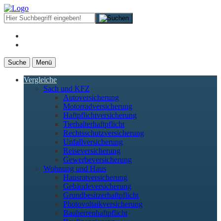
Suche
Menü
Vergleiche
Sach und KFZ
Autoversicherung
Motorradversicherung
Haftpflichtversicherung
Tierhalterhaftpflicht
Rechtsschutzversicherung
Unfallversicherung
Reiseversicherung
Gewerbeversicherung
Wohnung und Haus
Hausratversicherung
Gebäudeversicherung
Grundbesitzerhaftpflicht
Photovoltaikversicherung
Bauherrenhaftpflicht