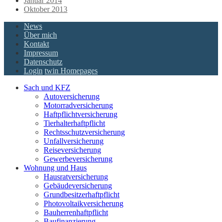
Januar 2014
Oktober 2013
News
Über mich
Kontakt
Impressum
Datenschutz
Login
twin Homepages
Sach und KFZ
Autoversicherung
Motorradversicherung
Haftpflichtversicherung
Tierhalterhaftpflicht
Rechtsschutzversicherung
Unfallversicherung
Reiseversicherung
Gewerbeversicherung
Wohnung und Haus
Hausratversicherung
Gebäudeversicherung
Grundbesitzerhaftpflicht
Photovoltaikversicherung
Bauherrenhaftpflicht
Baufinanzierung