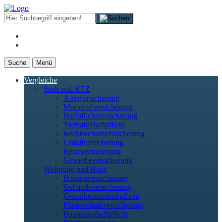
Suche
Menü
Vergleiche
Sach und KFZ
Autoversicherung
Motorradversicherung
Haftpflichtversicherung
Tierhalterhaftpflicht
Rechtsschutzversicherung
Unfallversicherung
Reiseversicherung
Gewerbeversicherung
Wohnung und Haus
Hausratversicherung
Gebäudeversicherung
Grundbesitzerhaftpflicht
Photovoltaikversicherung
Bauherrenhaftpflicht