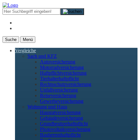
Suche
Menü
Vergleiche
Sach und KFZ
Autoversicherung
Motorradversicherung
Haftpflichtversicherung
Tierhalterhaftpflicht
Rechtsschutzversicherung
Unfallversicherung
Reiseversicherung
Gewerbeversicherung
Wohnung und Haus
Hausratversicherung
Gebäudeversicherung
Grundbesitzerhaftpflicht
Photovoltaikversicherung
Bauherrenhaftpflicht