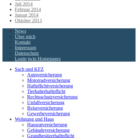
Juli 2014
Februar 2014
Januar 2014
Oktober 2013
News
Über mich
Kontakt
Impressum
Datenschutz
Login
twin Homepages
Sach und KFZ
Autoversicherung
Motorradversicherung
Haftpflichtversicherung
Tierhalterhaftpflicht
Rechtsschutzversicherung
Unfallversicherung
Reiseversicherung
Gewerbeversicherung
Wohnung und Haus
Hausratversicherung
Gebäudeversicherung
Grundbesitzerhaftpflicht