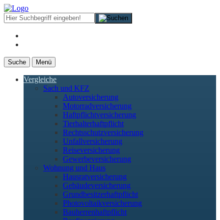
Suche
Menü
Vergleiche
Sach und KFZ
Autoversicherung
Motorradversicherung
Haftpflichtversicherung
Tierhalterhaftpflicht
Rechtsschutzversicherung
Unfallversicherung
Reiseversicherung
Gewerbeversicherung
Wohnung und Haus
Hausratversicherung
Gebäudeversicherung
Grundbesitzerhaftpflicht
Photovoltaikversicherung
Bauherrenhaftpflicht