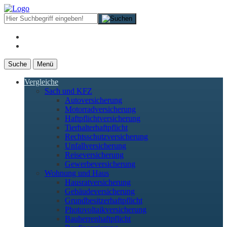
Suche
Menü
Vergleiche
Sach und KFZ
Autoversicherung
Motorradversicherung
Haftpflichtversicherung
Tierhalterhaftpflicht
Rechtsschutzversicherung
Unfallversicherung
Reiseversicherung
Gewerbeversicherung
Wohnung und Haus
Hausratversicherung
Gebäudeversicherung
Grundbesitzerhaftpflicht
Photovoltaikversicherung
Bauherrenhaftpflicht