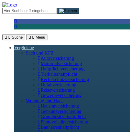
Suche
Menü
Vergleiche
Sach und KFZ
Autoversicherung
Motorradversicherung
Haftpflichtversicherung
Tierhalterhaftpflicht
Rechtsschutzversicherung
Unfallversicherung
Reiseversicherung
Gewerbeversicherung
Wohnung und Haus
Hausratversicherung
Gebäudeversicherung
Grundbesitzerhaftpflicht
Photovoltaikversicherung
Bauherrenhaftpflicht