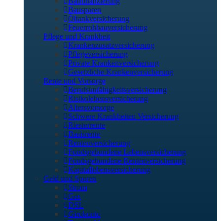
Baufinanzierung
Bausparen
Öltankversicherung
Feuerrohbauversicherung
Pflege und Krankheit
Krankenzusatzversicherung
Pflegeversicherung
Private Krankenversicherung
Gesetzliche Krankenversicherung
Rente und Vorsorge
Berufs­unfähigkeitsversicherung
Risikolebensversicherung
Altersvorsorge
Schwere Krankheiten Versicherung
Riesterrente
Basisrente
Rentenversicherung
Fondsgebundene Lebensversicherung
Fondsgebundene Rentenversicherung
Kapitallebensversicherung
Geld und Sparen
Strom
Gas
DSL
Girokonto