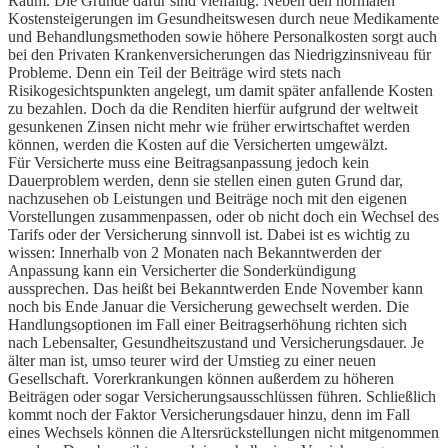
Raum. Die Gründe dafür sind vielfältig.
Neben den normalen
Kostensteigerungen im Gesundheitswesen durch neue Medikamente
und Behandlungsmethoden sowie höhere Personalkosten sorgt auch
bei den Privaten Krankenversicherungen das Niedrigzinsniveau für
Probleme. Denn ein Teil der Beiträge wird stets nach
Risikogesichtspunkten angelegt, um damit später anfallende Kosten
zu bezahlen. Doch da die Renditen hierfür aufgrund der weltweit
gesunkenen Zinsen nicht mehr wie früher erwirtschaftet werden
können, werden die Kosten auf die Versicherten umgewälzt.
Für Versicherte muss eine Beitragsanpassung jedoch kein
Dauerproblem werden, denn sie stellen einen guten Grund dar,
nachzusehen ob Leistungen und Beiträge noch mit den eigenen
Vorstellungen zusammenpassen, oder ob nicht doch ein Wechsel des
Tarifs oder der Versicherung sinnvoll ist. Dabei ist es wichtig zu
wissen: Innerhalb von 2 Monaten nach Bekanntwerden der
Anpassung kann ein Versicherter die Sonderkündigung
aussprechen. Das heißt bei Bekanntwerden Ende November kann
noch bis Ende Januar die Versicherung gewechselt werden. Die
Handlungsoptionen im Fall einer Beitragserhöhung richten sich
nach Lebensalter, Gesundheitszustand und Versicherungsdauer. Je
älter man ist, umso teurer wird der Umstieg zu einer neuen
Gesellschaft. Vorerkrankungen können außerdem zu höheren
Beiträgen oder sogar Versicherungsausschlüssen führen. Schließlich
kommt noch der Faktor Versicherungsdauer hinzu, denn im Fall
eines Wechsels können die Altersrückstellungen nicht mitgenommen