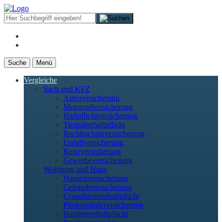
Suche
Menü
Vergleiche
Sach und KFZ
Autoversicherung
Motorradversicherung
Haftpflichtversicherung
Tierhalterhaftpflicht
Rechtsschutzversicherung
Unfallversicherung
Reiseversicherung
Gewerbeversicherung
Wohnung und Haus
Hausratversicherung
Gebäudeversicherung
Grundbesitzerhaftpflicht
Photovoltaikversicherung
Bauherrenhaftpflicht