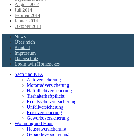
August 2014
Juli 2014
Februar 2014
Januar 2014
Oktober 2013
News
Über mich
Kontakt
Impressum
Datenschutz
Login
twin Homepages
Sach und KFZ
Autoversicherung
Motorradversicherung
Haftpflichtversicherung
Tierhalterhaftpflicht
Rechtsschutzversicherung
Unfallversicherung
Reiseversicherung
Gewerbeversicherung
Wohnung und Haus
Hausratversicherung
Gebäudeversicherung