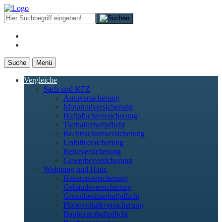
Suche
Menü
Vergleiche
Sach und KFZ
Autoversicherung
Motorradversicherung
Haftpflichtversicherung
Tierhalterhaftpflicht
Rechtsschutzversicherung
Unfallversicherung
Reiseversicherung
Gewerbeversicherung
Wohnung und Haus
Hausratversicherung
Gebäudeversicherung
Grundbesitzerhaftpflicht
Photovoltaikversicherung
Bauherrenhaftpflicht