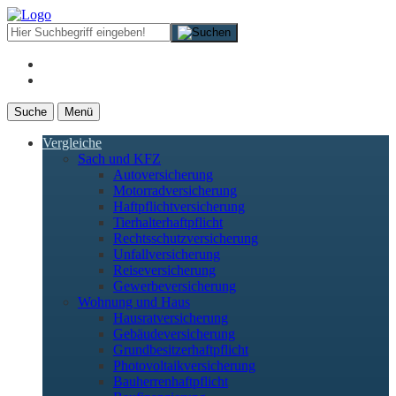
Suche
Menü
Vergleiche
Sach und KFZ
Autoversicherung
Motorradversicherung
Haftpflichtversicherung
Tierhalterhaftpflicht
Rechtsschutzversicherung
Unfallversicherung
Reiseversicherung
Gewerbeversicherung
Wohnung und Haus
Hausratversicherung
Gebäudeversicherung
Grundbesitzerhaftpflicht
Photovoltaikversicherung
Bauherrenhaftpflicht