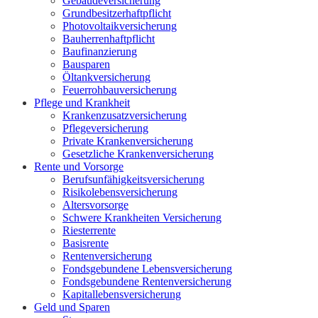
Gebäudeversicherung
Grundbesitzerhaftpflicht
Photovoltaikversicherung
Bauherrenhaftpflicht
Baufinanzierung
Bausparen
Öltankversicherung
Feuerrohbauversicherung
Pflege und Krankheit
Krankenzusatzversicherung
Pflegeversicherung
Private Krankenversicherung
Gesetzliche Krankenversicherung
Rente und Vorsorge
Berufs­unfähigkeitsversicherung
Risikolebensversicherung
Altersvorsorge
Schwere Krankheiten Versicherung
Riesterrente
Basisrente
Rentenversicherung
Fondsgebundene Lebensversicherung
Fondsgebundene Rentenversicherung
Kapitallebensversicherung
Geld und Sparen