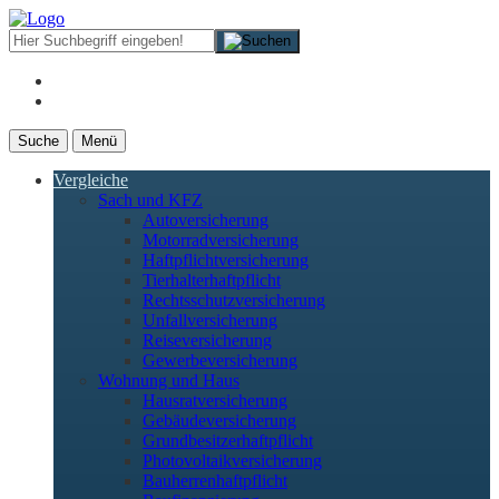
Suche
Menü
Vergleiche
Sach und KFZ
Autoversicherung
Motorradversicherung
Haftpflichtversicherung
Tierhalterhaftpflicht
Rechtsschutzversicherung
Unfallversicherung
Reiseversicherung
Gewerbeversicherung
Wohnung und Haus
Hausratversicherung
Gebäudeversicherung
Grundbesitzerhaftpflicht
Photovoltaikversicherung
Bauherrenhaftpflicht