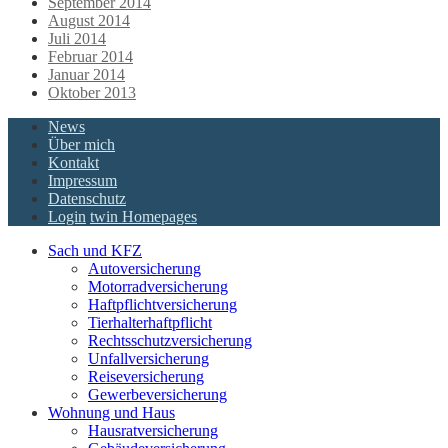
September 2014
August 2014
Juli 2014
Februar 2014
Januar 2014
Oktober 2013
News
Über mich
Kontakt
Impressum
Datenschutz
Login
twin Homepages
Sach und KFZ
Autoversicherung
Motorradversicherung
Haftpflichtversicherung
Tierhalterhaftpflicht
Rechtsschutzversicherung
Unfallversicherung
Reiseversicherung
Gewerbeversicherung
Wohnung und Haus
Hausratversicherung