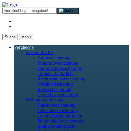
Suche
Menü
Vergleiche
Sach und KFZ
Autoversicherung
Motorradversicherung
Haftpflichtversicherung
Tierhalterhaftpflicht
Rechtsschutzversicherung
Unfallversicherung
Reiseversicherung
Gewerbeversicherung
Wohnung und Haus
Hausratversicherung
Gebäudeversicherung
Grundbesitzerhaftpflicht
Photovoltaikversicherung
Bauherrenhaftpflicht