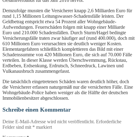
Gesamtverbands für das Jahr 2016 hervor.
Demzufolge mussten die Versicherer knapp 2,6 Milliarden Euro für
rund 1,15 Millionen Leitungswasser-Schadensfälle leisten. Der
Geldbetrag entspricht etwa 54 Prozent aller Wohngebäude-
Aufwendungen. Feuerschäden folgen mit knapp einer Milliarde
Euro und 210.000 Schadensfällen. Durch Sturm/Hagel bedingte
Versicherungsfälle traten zwar häufiger auf (rund 400.000), doch mit
610 Millionen Euro verursachten sie deutlich weniger Kosten.
Elementargefahren schließlich komplettieren das Bild mit einer
Schadenssumme von 420 Millionen Euro, die sich auf 70.000 Fälle
verteilen. In dieser Klasse werden Überschwemmung, Rückstau,
Erdbeben, Erdsenkung, Erdrutsch, Schneedruck, Lawinen und
Vulkanausbruch zusammengefasst.
Die tatsächlich eingetretenen Schäden waren deutlich höher, doch
die Versicherer erfassen naturgemäß nur die versicherten Fälle. Eine
Wohngebäude-Police haben weniger als die Hälfte der deutschen
Immobilienbesitzer abgeschlossen.
Schreibe einen Kommentar
Deine E-Mail-Adresse wird nicht veröffentlicht.
Erforderliche
Felder sind mit
*
markiert