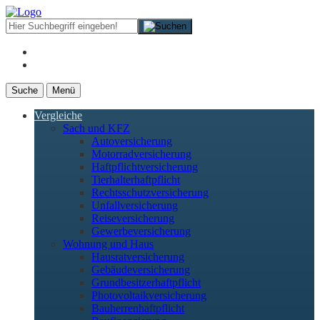
Suche
Menü
Vergleiche
Sach und KFZ
Autoversicherung
Motorradversicherung
Haftpflichtversicherung
Tierhalterhaftpflicht
Rechtsschutzversicherung
Unfallversicherung
Reiseversicherung
Gewerbeversicherung
Wohnung und Haus
Hausratversicherung
Gebäudeversicherung
Grundbesitzerhaftpflicht
Photovoltaikversicherung
Bauherrenhaftpflicht