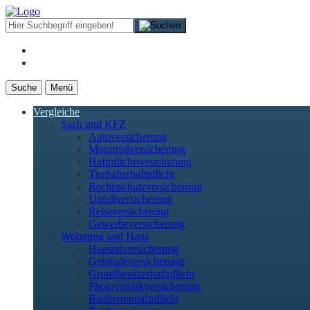
Suche
Menü
Vergleiche
Sach und KFZ
Autoversicherung
Motorradversicherung
Haftpflichtversicherung
Tierhalterhaftpflicht
Rechtsschutzversicherung
Unfallversicherung
Reiseversicherung
Gewerbeversicherung
Wohnung und Haus
Hausratversicherung
Gebäudeversicherung
Grundbesitzerhaftpflicht
Photovoltaikversicherung
Bauherrenhaftpflicht