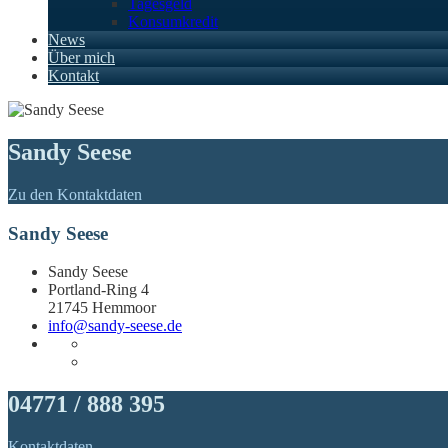
Tagesgeld
Konsumkredit
News
Über mich
Kontakt
Sandy Seese
Zu den Kontaktdaten
Sandy Seese
Sandy Seese
Portland-Ring 4
21745 Hemmoor
info@sandy-seese.de
04771 / 888 395
Kontaktdaten