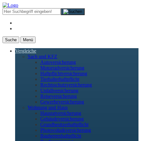
Suche
Menü
Vergleiche
Sach und KFZ
Autoversicherung
Motorradversicherung
Haftpflichtversicherung
Tierhalterhaftpflicht
Rechtsschutzversicherung
Unfallversicherung
Reiseversicherung
Gewerbeversicherung
Wohnung und Haus
Hausratversicherung
Gebäudeversicherung
Grundbesitzerhaftpflicht
Photovoltaikversicherung
Bauherrenhaftpflicht