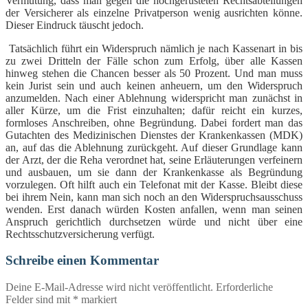
Vermutung, dass man gegen die hochgerüsteten Rechtsabteilungen
der Versicherer als einzelne Privatperson wenig ausrichten könne.
Dieser Eindruck täuscht jedoch.
Tatsächlich führt ein Widerspruch nämlich je nach Kassenart in bis
zu zwei Dritteln der Fälle schon zum Erfolg, über alle Kassen
hinweg stehen die Chancen besser als 50 Prozent. Und man muss
kein Jurist sein und auch keinen anheuern, um den Widerspruch
anzumelden. Nach einer Ablehnung widerspricht man zunächst in
aller Kürze, um die Frist einzuhalten; dafür reicht ein kurzes,
formloses Anschreiben, ohne Begründung. Dabei fordert man das
Gutachten des Medizinischen Dienstes der Krankenkassen (MDK)
an, auf das die Ablehnung zurückgeht. Auf dieser Grundlage kann
der Arzt, der die Reha verordnet hat, seine Erläuterungen verfeinern
und ausbauen, um sie dann der Krankenkasse als Begründung
vorzulegen. Oft hilft auch ein Telefonat mit der Kasse. Bleibt diese
bei ihrem Nein, kann man sich noch an den Widerspruchsausschuss
wenden. Erst danach würden Kosten anfallen, wenn man seinen
Anspruch gerichtlich durchsetzen würde und nicht über eine
Rechtsschutzversicherung verfügt.
Schreibe einen Kommentar
Deine E-Mail-Adresse wird nicht veröffentlicht.
Erforderliche
Felder sind mit
*
markiert