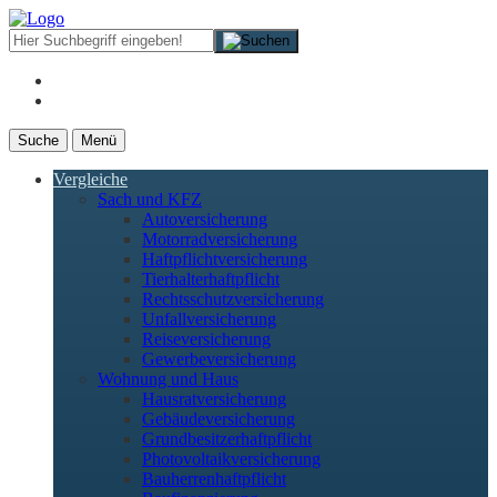
Suche
Menü
Vergleiche
Sach und KFZ
Autoversicherung
Motorradversicherung
Haftpflichtversicherung
Tierhalterhaftpflicht
Rechtsschutzversicherung
Unfallversicherung
Reiseversicherung
Gewerbeversicherung
Wohnung und Haus
Hausratversicherung
Gebäudeversicherung
Grundbesitzerhaftpflicht
Photovoltaikversicherung
Bauherrenhaftpflicht