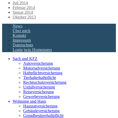
Juli 2014
Februar 2014
Januar 2014
Oktober 2013
News
Über mich
Kontakt
Impressum
Datenschutz
Login
twin Homepages
Sach und KFZ
Autoversicherung
Motorradversicherung
Haftpflichtversicherung
Tierhalterhaftpflicht
Rechtsschutzversicherung
Unfallversicherung
Reiseversicherung
Gewerbeversicherung
Wohnung und Haus
Hausratversicherung
Gebäudeversicherung
Grundbesitzerhaftpflicht