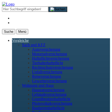
Suche
Menü
Vergleiche
Sach und KFZ
Autoversicherung
Motorradversicherung
Haftpflichtversicherung
Tierhalterhaftpflicht
Rechtsschutzversicherung
Unfallversicherung
Reiseversicherung
Gewerbeversicherung
Wohnung und Haus
Hausratversicherung
Gebäudeversicherung
Grundbesitzerhaftpflicht
Photovoltaikversicherung
Bauherrenhaftpflicht