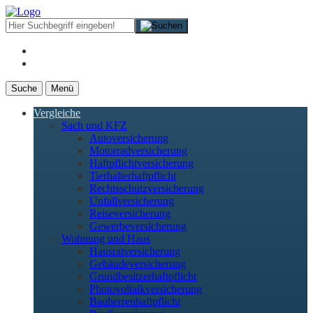
Suche
Menü
Vergleiche
Sach und KFZ
Autoversicherung
Motorradversicherung
Haftpflichtversicherung
Tierhalterhaftpflicht
Rechtsschutzversicherung
Unfallversicherung
Reiseversicherung
Gewerbeversicherung
Wohnung und Haus
Hausratversicherung
Gebäudeversicherung
Grundbesitzerhaftpflicht
Photovoltaikversicherung
Bauherrenhaftpflicht