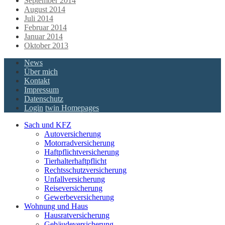
September 2014
August 2014
Juli 2014
Februar 2014
Januar 2014
Oktober 2013
News
Über mich
Kontakt
Impressum
Datenschutz
Login
twin Homepages
Sach und KFZ
Autoversicherung
Motorradversicherung
Haftpflichtversicherung
Tierhalterhaftpflicht
Rechtsschutzversicherung
Unfallversicherung
Reiseversicherung
Gewerbeversicherung
Wohnung und Haus
Hausratversicherung
Gebäudeversicherung