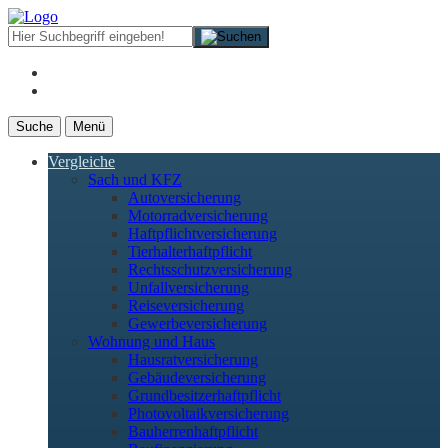
Suche
Menü
Vergleiche
Sach und KFZ
Autoversicherung
Motorradversicherung
Haftpflichtversicherung
Tierhalterhaftpflicht
Rechtsschutzversicherung
Unfallversicherung
Reiseversicherung
Gewerbeversicherung
Wohnung und Haus
Hausratversicherung
Gebäudeversicherung
Grundbesitzerhaftpflicht
Photovoltaikversicherung
Bauherrenhaftpflicht