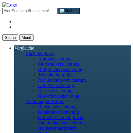
Suche
Menü
Vergleiche
Sach und KFZ
Autoversicherung
Motorradversicherung
Haftpflichtversicherung
Tierhalterhaftpflicht
Rechtsschutzversicherung
Unfallversicherung
Reiseversicherung
Gewerbeversicherung
Wohnung und Haus
Hausratversicherung
Gebäudeversicherung
Grundbesitzerhaftpflicht
Photovoltaikversicherung
Bauherrenhaftpflicht