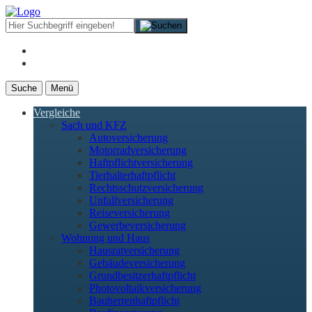
Suche
Menü
Vergleiche
Sach und KFZ
Autoversicherung
Motorradversicherung
Haftpflichtversicherung
Tierhalterhaftpflicht
Rechtsschutzversicherung
Unfallversicherung
Reiseversicherung
Gewerbeversicherung
Wohnung und Haus
Hausratversicherung
Gebäudeversicherung
Grundbesitzerhaftpflicht
Photovoltaikversicherung
Bauherrenhaftpflicht