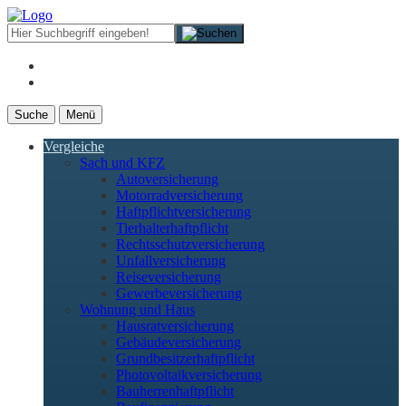
Suche
Menü
Vergleiche
Sach und KFZ
Autoversicherung
Motorradversicherung
Haftpflichtversicherung
Tierhalterhaftpflicht
Rechtsschutzversicherung
Unfallversicherung
Reiseversicherung
Gewerbeversicherung
Wohnung und Haus
Hausratversicherung
Gebäudeversicherung
Grundbesitzerhaftpflicht
Photovoltaikversicherung
Bauherrenhaftpflicht