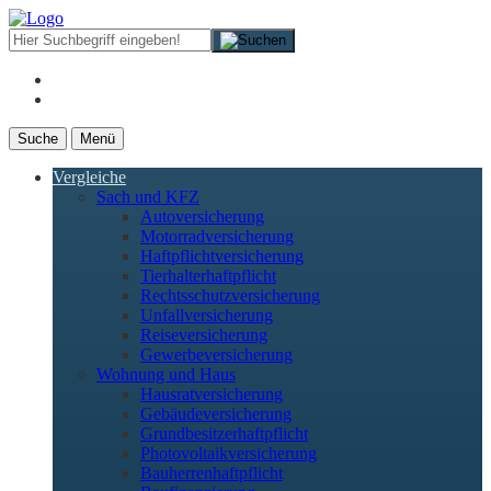
Suche
Menü
Vergleiche
Sach und KFZ
Autoversicherung
Motorradversicherung
Haftpflichtversicherung
Tierhalterhaftpflicht
Rechtsschutzversicherung
Unfallversicherung
Reiseversicherung
Gewerbeversicherung
Wohnung und Haus
Hausratversicherung
Gebäudeversicherung
Grundbesitzerhaftpflicht
Photovoltaikversicherung
Bauherrenhaftpflicht