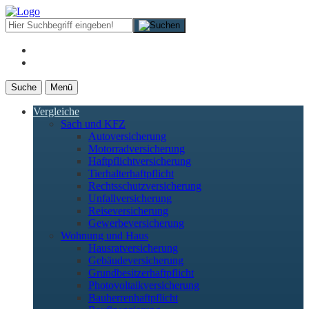
Suche
Menü
Vergleiche
Sach und KFZ
Autoversicherung
Motorradversicherung
Haftpflichtversicherung
Tierhalterhaftpflicht
Rechtsschutzversicherung
Unfallversicherung
Reiseversicherung
Gewerbeversicherung
Wohnung und Haus
Hausratversicherung
Gebäudeversicherung
Grundbesitzerhaftpflicht
Photovoltaikversicherung
Bauherrenhaftpflicht