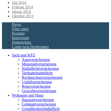
Juli 2014
Februar 2014
Januar 2014
Oktober 2013
News
Über mich
Kontakt
Impressum
Datenschutz
Login
twin Homepages
Sach und KFZ
Autoversicherung
Motorradversicherung
Haftpflichtversicherung
Tierhalterhaftpflicht
Rechtsschutzversicherung
Unfallversicherung
Reiseversicherung
Gewerbeversicherung
Wohnung und Haus
Hausratversicherung
Gebäudeversicherung
Grundbesitzerhaftpflicht