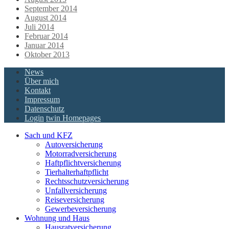
September 2014
August 2014
Juli 2014
Februar 2014
Januar 2014
Oktober 2013
News
Über mich
Kontakt
Impressum
Datenschutz
Login
twin Homepages
Sach und KFZ
Autoversicherung
Motorradversicherung
Haftpflichtversicherung
Tierhalterhaftpflicht
Rechtsschutzversicherung
Unfallversicherung
Reiseversicherung
Gewerbeversicherung
Wohnung und Haus
Hausratversicherung