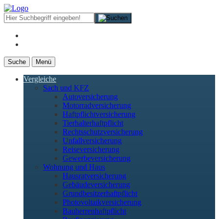
Suche
Menü
Vergleiche
Sach und KFZ
Autoversicherung
Motorradversicherung
Haftpflichtversicherung
Tierhalterhaftpflicht
Rechtsschutzversicherung
Unfallversicherung
Reiseversicherung
Gewerbeversicherung
Wohnung und Haus
Hausratversicherung
Gebäudeversicherung
Grundbesitzerhaftpflicht
Photovoltaikversicherung
Bauherrenhaftpflicht